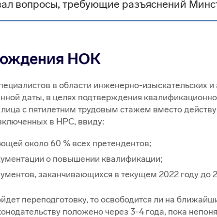
ал вопросы, требующие разъяснений Минс
охождения НОК
пециалистов в области инженерно-изыскательских и 
нной даты, в целях подтверждения квалификационног
 лица с пятилетним трудовым стажем вместо действ
включенных в НРС, ввиду:
ющей около 60 % всех претендентов;
кументации о повышении квалификации;
ментов, заканчивающихся в текущем 2022 году до 2
ойдет переподготовку, то освободится ли на ближайши
одательству положено через 3-4 года, пока непонятн