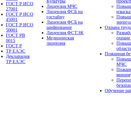
Культуры
проект
ГОСТ Р ИСО
Лицензия МЧС
Повыш
27001
Лицензия ФСБ на
изыска
ГОСТ Р ИСО
гостайну
Повыш
45001
Лицензия ФСБ на
энерго
ГОСТ Р ИСО
шифрование
Охрана труд
50001
Лицензия ФСТЭК
Разраб
ГОСТ РВ
Медицинская
охране
0015
лицензия
Повыше
ГОСТ Р
област
ТР ЕАЭС
Пожарная бе
Декларация
Повыш
ТР ЕАЭС
МЧС
Пожарн
миним
Перепо
безопа
Обучение ра