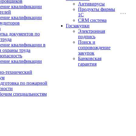
ировщиков
Антивирусы
ение квалификации
Продукты фирмы
телей
1C
ение квалификации
CRM система
аудиторов
Госзакупки
а
Электронная
отка документов по
подпись
 труда
Поиск и
ние квалификации в
сопровождение
и охраны труда
закупок
зопасность
Банковская
ение квалификации
гарантия
о-технический
ум
дготовка по пожарной
сности
бочим специальностям