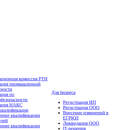
ационная комиссия РТН
ация промышленной
сности
Для бизнеса
ация по
обезопасности
Регистрация ИП
тация НАКС
Регистрация ООО
квалификации
Внесение изменений в
ение квалификации
ЕГРЮЛ
елей
Ликвидация ООО
ение квалификации
IT-решения