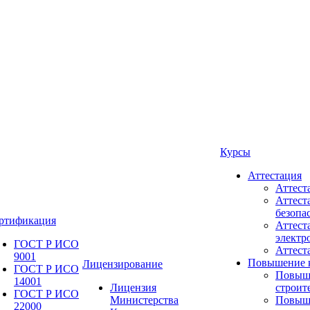
Курсы
Аттестация
Аттест
Аттест
безопа
ртификация
Аттест
электр
ГОСТ Р ИСО
Аттес
9001
Повышение 
Лицензирование
ГОСТ Р ИСО
Повыш
14001
Лицензия
строит
ГОСТ Р ИСО
Министерства
Повыш
22000