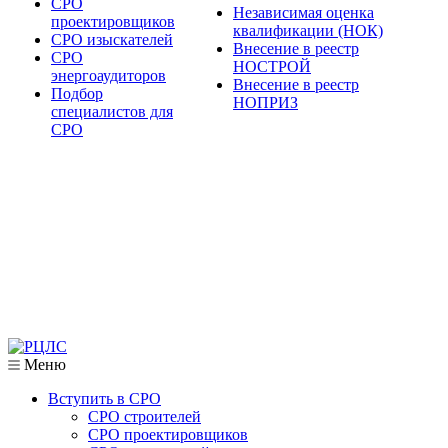
СРО
Независимая оценка
проектировщиков
квалификации (НОК)
СРО изыскателей
Внесение в реестр
СРО
НОСТРОЙ
энергоаудиторов
Внесение в реестр
Подбор
НОПРИЗ
специалистов для
СРО
Меню
Вступить в СРО
СРО строителей
СРО проектировщиков