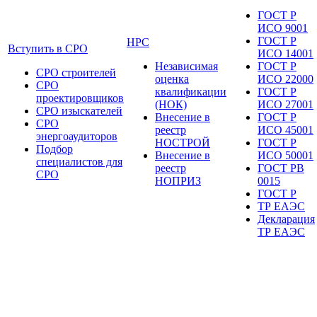
ГОСТ Р
ИСО 9001
ГОСТ Р
НРС
Вступить в СРО
ИСО 14001
Независимая
ГОСТ Р
СРО строителей
оценка
ИСО 22000
СРО
квалификации
ГОСТ Р
проектировщиков
(НОК)
ИСО 27001
СРО изыскателей
Внесение в
ГОСТ Р
СРО
реестр
ИСО 45001
энергоаудиторов
НОСТРОЙ
ГОСТ Р
Подбор
Внесение в
ИСО 50001
специалистов для
реестр
ГОСТ РВ
СРО
НОПРИЗ
0015
ГОСТ Р
ТР ЕАЭС
Декларация
ТР ЕАЭС